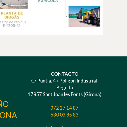
CONTACTO
C/ Puntia, 4 / Poligon Industrial 
Begudà
17857 Sant Joan les Fonts (Girona)
AÑO
972 27 14 87
RONA
630 03 85 83