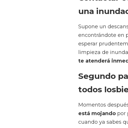
Supone un descanso en
encontrándote en plen
prudentemente a que el
tengas más cerca. Si e
Segundo paso 
losbienes que
Momentos después de c
por permanecer total 
equipo de limpieza va 
de restaurarlos y recup
Pero 
recuerda
: debes
autoridades compet