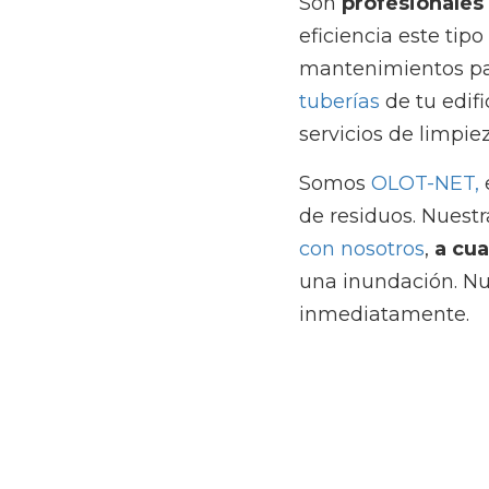
Somos
 OLOT-NET,
 es
Nuestra zona de actuac
hora, todos los días
,
emergencias se pondr
Anterior
¿Cómo se transpor
Volver al sitio