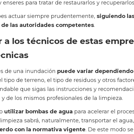
 los técnicos de estas empresas de l
e una inundación 
puede variar dependiendo de la graveda
o de residuos y otros factores. Por lo tanto, siempre es re
comendaciones de las autoridades locales y de los mismos pr
tilizar bombas de agua
 para acelerar el proceso de 
achica
uralmente, transportar el agua, hasta lugares adecuados, 
d
e este modo se garantizará que el agua y los lodos con resid
mantenimiento de los conductos y baj