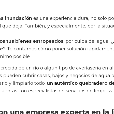
inundación
 es una experiencia dura, no solo por el gran rast
bién, y especialmente, por la situación angustiosa y estr
 tus bienes estropeados
, por culpa del agua. ¿
Aquién acud
ómo poner solución rápidamente, para que el disgusto dur
recida de un río o algún tipo de averíaseria en alguna edific
casas, bajos y negocios de agua o lodos, haciendo impresci
ntico quebradero de cabeza que puede aliviarse
 si cuen
a de una inundación.  
 una empresa experta en la limpieza