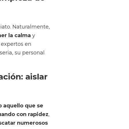
mente, 
 y esperar 
 de inundaciones, que 
te, a cualquier hora
.
lar todos 
 que se está mojando
 ya sabes que el 
sy enseres para tratar 
ciones de las 