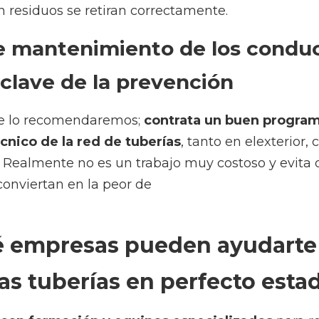
revención
lo recomendaremos; 
contrata un buen programa de mante
nto en elexterior, como en terrazas, parkings o azoteas. Re
vita que unos días de lluvias intensas se conviertan en la 
mpresas pueden ayudarte para ma
perfecto estado?
n formación y equipos especializados
 para realizar con éx
nfiamos que valores nuestro consejo de programar manteni
vitarás así 
obstrucciones en las tuberías
 de tu edificació
e ofrecen servicios de limpieza de lodos y retirada de agua