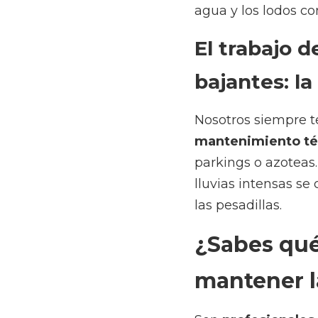
clave de la p
Nosotros siempre te 
la red de tuberías
, ta
trabajo muy costoso y e
las pesadillas.
¿Sabes qué e
tuberías en 
Son 
profesionales co
tipo de programas. Co
conductos y cañerías. E
las mismas brigadas qu