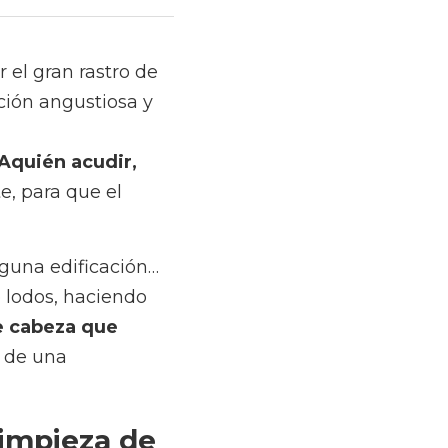
ro de residuos y 
esante que
ir, cuando esto 
e lo mínimo posible.
ación… Todos estos 
ndible secarlo y 
tas con especialistas 
 de una 