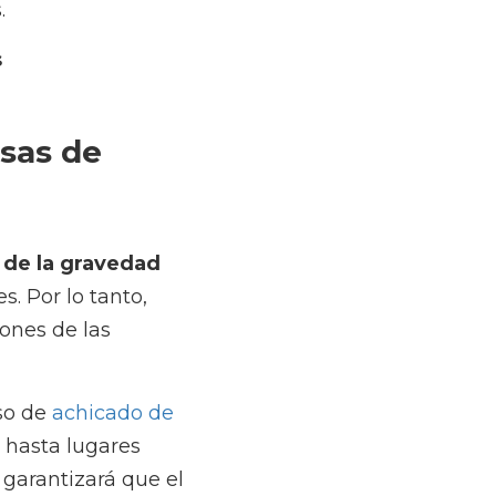
impiezas 
d de la inundación
, el 
comendable que sigas 
ofesionales de la 
do de agua
. El equipo 
e acuerdo con la 
uos se retiran 
antes: la 