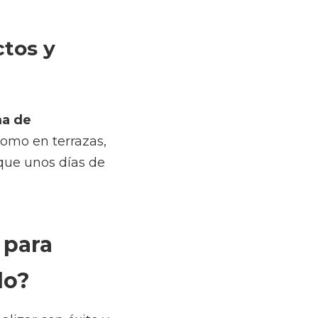
nimiento técnico de 
almente no es un 
peor de
ntener las 
ito y eficiencia este 
mientos para tus 
n. Además, suelen ser 
, tras una inundación.