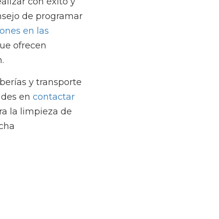
nsporte de residuos. 
osotros
, 
a cualquier 
tro personal de 
una arqueta