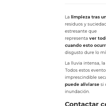
1 de junio de 2023
La 
limpieza tras una 
suciedad que deja. Tam
representa 
ver todos
ocurre
? Te contamos c
La lluvia intensa, la c
eventos pueden cubrir 
limpiarlo todo; 
un auté
en servicios de limpiez
Contactar con
inundación