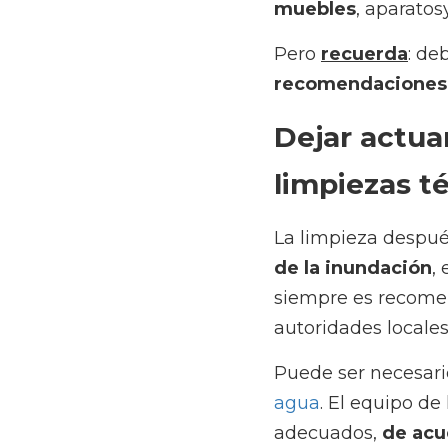
Dejar actuar a
técnicas
La limpieza después d
tipo de terreno, el tip
las instrucciones y re
limpieza.
Puede ser necesario 
u
de limpieza sabrá, nat
normativa vigente
. D
correctamente.
El trabajo de 