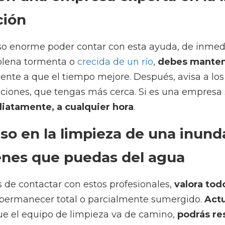
orme poder contar con esta ayuda, de inmediato. Natural
a tormenta o 
crecida de un río
, 
debes mantener la calma
 tiempo mejore. Después, avisa a los expertos en limpieza
s una empresa seria, su personal 
te atenderá inmediatamen
en la limpieza de una inundación: ais
 puedas del agua
ontactar con estos profesionales, 
valora todo aquello
o parcialmente sumergido. 
Actuando con rapidez
, cuando
de camino, 
podrás rescatar numerosos muebles
, aparato
erarlos.  
 actuar siempre prudentemente, 
siguiendo las recomenda
entes
.